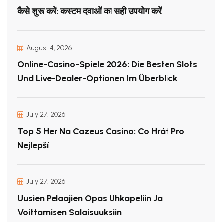
कैसे शुरू करें: कस्टम दवाओं का सही उपयोग करें
August 4, 2026
Online-Casino-Spiele 2026: Die Besten Slots
Und Live-Dealer-Optionen Im Überblick
July 27, 2026
Top 5 Her Na Cazeus Casino: Co Hrát Pro
Nejlepší
July 27, 2026
Uusien Pelaajien Opas Uhkapeliin Ja
Voittamisen Salaisuuksiin