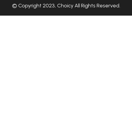
© Copyright 2023, Choicy All Rights Reserved.