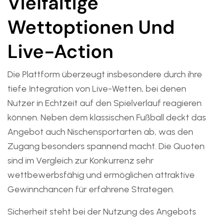
Vielfältige
Wettoptionen Und
Live-Action
Die Plattform überzeugt insbesondere durch ihre
tiefe Integration von Live-Wetten, bei denen
Nutzer in Echtzeit auf den Spielverlauf reagieren
können. Neben dem klassischen Fußball deckt das
Angebot auch Nischensportarten ab, was den
Zugang besonders spannend macht. Die Quoten
sind im Vergleich zur Konkurrenz sehr
wettbewerbsfähig und ermöglichen attraktive
Gewinnchancen für erfahrene Strategen.
Sicherheit steht bei der Nutzung des Angebots