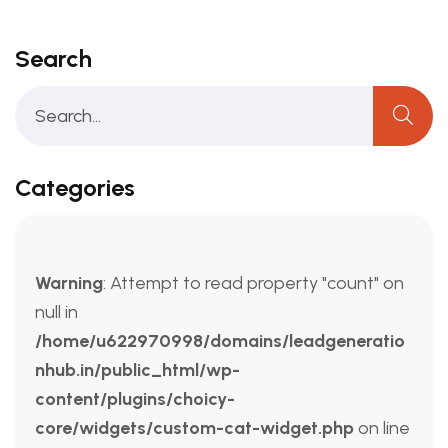
Search
Categories
Warning
: Attempt to read property "count" on
null in
/home/u622970998/domains/leadgeneratio
nhub.in/public_html/wp-
content/plugins/choicy-
core/widgets/custom-cat-widget.php
on line