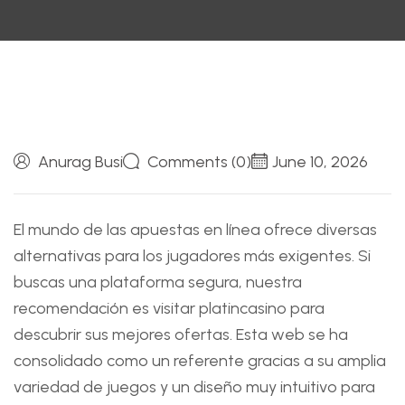
Anurag Busi
Comments (0)
June 10, 2026
El mundo de las apuestas en línea ofrece diversas
alternativas para los jugadores más exigentes. Si
buscas una plataforma segura, nuestra
recomendación es visitar
platincasino
para
descubrir sus mejores ofertas. Esta web se ha
consolidado como un referente gracias a su amplia
variedad de juegos y un diseño muy intuitivo para