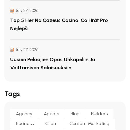
July 27, 2026
Top 5 Her Na Cazeus Casino: Co Hrát Pro
Nejlepší
July 27, 2026
Uusien Pelaajien Opas Uhkapeliin Ja
Voittamisen Salaisuuksiin
Tags
Agency
Agents
Blog
Builders
Business
Client
Content Marketing