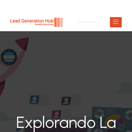
Explorando La