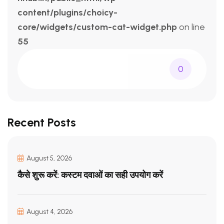
content/plugins/choicy-
core/widgets/custom-cat-widget.php
on line
55
0
Recent Posts
August 5, 2026
कैसे शुरू करें: कस्टम दवाओं का सही उपयोग करें
August 4, 2026