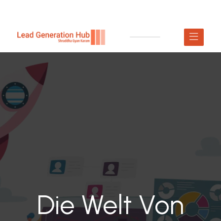
Die Welt Von