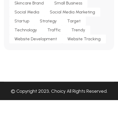
Skincare Brand
Small Business
Social Media
Social Media Marketing
Startup
Strategy
Target
Technology
Traffic
Trendy
Website Development
Website Tracking
© Copyright 2023, Choicy All Rights Reserved.