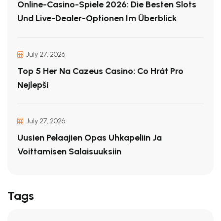
Online-Casino-Spiele 2026: Die Besten Slots
Und Live-Dealer-Optionen Im Überblick
July 27, 2026
Top 5 Her Na Cazeus Casino: Co Hrát Pro
Nejlepší
July 27, 2026
Uusien Pelaajien Opas Uhkapeliin Ja
Voittamisen Salaisuuksiin
Tags